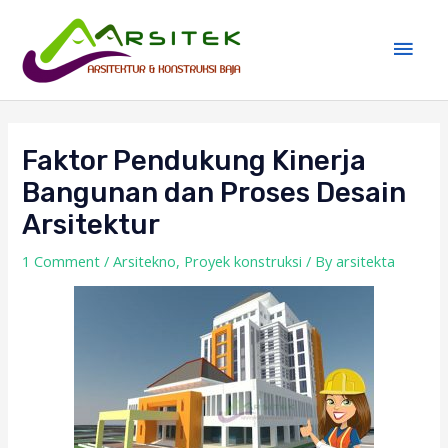
Skip
Main
to
Men
content
Post
navigation
Faktor Pendukung Kinerja
Bangunan dan Proses Desain
Arsitektur
1 Comment
/
Arsitekno
,
Proyek konstruksi
/ By
arsitekta