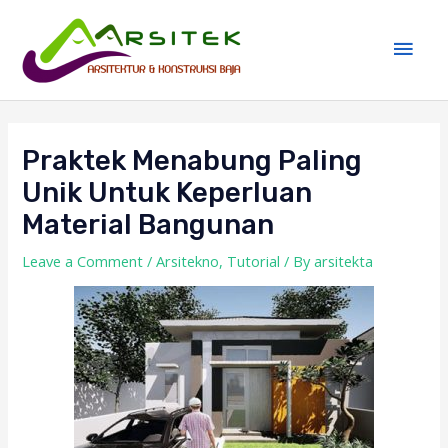
Skip
Main
to
Men
content
Post
navigation
Praktek Menabung Paling
Unik Untuk Keperluan
Material Bangunan
Leave a Comment
/
Arsitekno
,
Tutorial
/ By
arsitekta