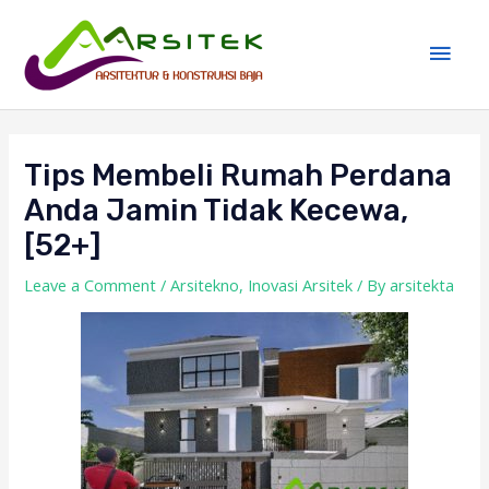
Skip
Main
to
Men
content
Post
navigation
Tips Membeli Rumah Perdana
Anda Jamin Tidak Kecewa,
[52+]
Leave a Comment
/
Arsitekno
,
Inovasi Arsitek
/ By
arsitekta