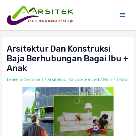
Skip
Main
to
Men
content
Post
navigation
Arsitektur Dan Konstruksi
Baja Berhubungan Bagai Ibu +
Anak
Leave a Comment
/
Arsitekno
,
Uncategorized
/ By
arsitekta