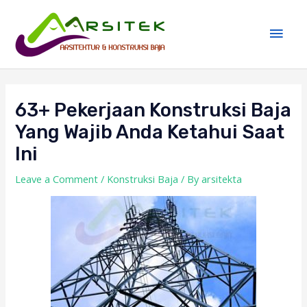
Skip
Main
to
Men
content
Post
navigation
63+ Pekerjaan Konstruksi Baja
Yang Wajib Anda Ketahui Saat
Ini
Leave a Comment
/
Konstruksi Baja
/ By
arsitekta