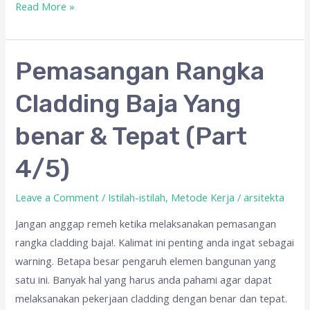
Read More »
Pemasangan
Pemasangan Rangka
Rangka
Cladding Baja Yang
Cladding
Baja
benar & Tepat (Part
Yang
benar
4/5)
&
Tepat
Leave a Comment
/
Istilah-istilah
,
Metode Kerja
/
arsitekta
(Part
Jangan anggap remeh ketika melaksanakan pemasangan
4/5)
rangka cladding baja!. Kalimat ini penting anda ingat sebagai
warning. Betapa besar pengaruh elemen bangunan yang
satu ini. Banyak hal yang harus anda pahami agar dapat
melaksanakan pekerjaan cladding dengan benar dan tepat.