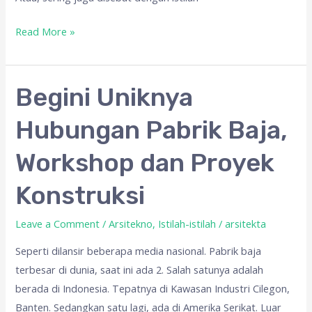
Read More »
Begini
Begini Uniknya
Uniknya
Hubungan Pabrik Baja,
Hubungan
Pabrik
Workshop dan Proyek
Baja,
Workshop
Konstruksi
dan
Proyek
Leave a Comment
/
Arsitekno
,
Istilah-istilah
/
arsitekta
Konstruksi
Seperti dilansir beberapa media nasional. Pabrik baja
terbesar di dunia, saat ini ada 2. Salah satunya adalah
berada di Indonesia. Tepatnya di Kawasan Industri Cilegon,
Banten. Sedangkan satu lagi, ada di Amerika Serikat. Luar