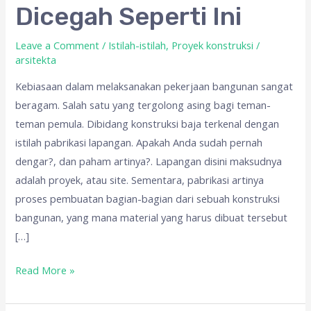
Resiko
Dicegah Seperti Ini
Yang
Harus
Leave a Comment
/
Istilah-istilah
,
Proyek konstruksi
/
arsitekta
Dicegah
Seperti
Kebiasaan dalam melaksanakan pekerjaan bangunan sangat
Ini
beragam. Salah satu yang tergolong asing bagi teman-
teman pemula. Dibidang konstruksi baja terkenal dengan
istilah pabrikasi lapangan. Apakah Anda sudah pernah
dengar?, dan paham artinya?. Lapangan disini maksudnya
adalah proyek, atau site. Sementara, pabrikasi artinya
proses pembuatan bagian-bagian dari sebuah konstruksi
bangunan, yang mana material yang harus dibuat tersebut
[…]
Read More »