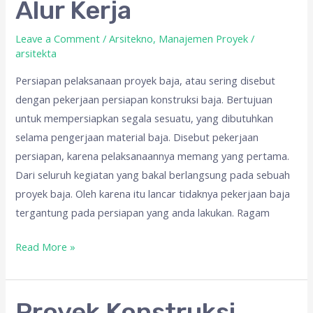
Alur Kerja
Biaya
Dan
Leave a Comment
/
Arsitekno
,
Manajemen Proyek
/
arsitekta
Alur
Kerja
Persiapan pelaksanaan proyek baja, atau sering disebut
dengan pekerjaan persiapan konstruksi baja. Bertujuan
untuk mempersiapkan segala sesuatu, yang dibutuhkan
selama pengerjaan material baja. Disebut pekerjaan
persiapan, karena pelaksanaannya memang yang pertama.
Dari seluruh kegiatan yang bakal berlangsung pada sebuah
proyek baja. Oleh karena itu lancar tidaknya pekerjaan baja
tergantung pada persiapan yang anda lakukan. Ragam
Read More »
Proyek
Proyek Konstruksi