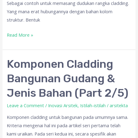
Sebagai contoh untuk memasang dudukan rangka cladding.
Yang mana erat hubungannya dengan bahan kolom
struktur. Bentuk
Read More »
Komponen
Komponen Cladding
Cladding
Bangunan Gudang &
Bangunan
Gudang
Jenis Bahan (Part 2/5)
&
Jenis
Leave a Comment
/
Inovasi Arsitek
,
Istilah-istilah
/
arsitekta
Bahan
Komponen cladding untuk bangunan pada umumnya sama.
(Part
Kriteria mengenai hal ini pada artikel seri pertama telah
2/5)
kami uraikan. Pada seri kedua ini, secara spesifik akan