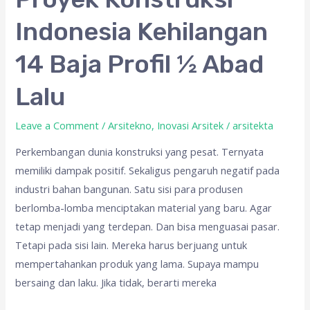
Konstruksi
Indonesia Kehilangan
Indonesia
Kehilangan
14 Baja Profil ½ Abad
14
Baja
Lalu
Profil
½
Leave a Comment
/
Arsitekno
,
Inovasi Arsitek
/
arsitekta
Abad
Perkembangan dunia konstruksi yang pesat. Ternyata
Lalu
memiliki dampak positif. Sekaligus pengaruh negatif pada
industri bahan bangunan. Satu sisi para produsen
berlomba-lomba menciptakan material yang baru. Agar
tetap menjadi yang terdepan. Dan bisa menguasai pasar.
Tetapi pada sisi lain. Mereka harus berjuang untuk
mempertahankan produk yang lama. Supaya mampu
bersaing dan laku. Jika tidak, berarti mereka