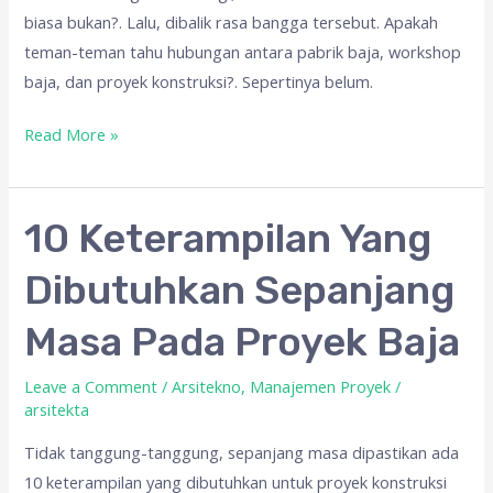
biasa bukan?. Lalu, dibalik rasa bangga tersebut. Apakah
teman-teman tahu hubungan antara pabrik baja, workshop
baja, dan proyek konstruksi?. Sepertinya belum.
Read More »
10
10 Keterampilan Yang
Keterampilan
Dibutuhkan Sepanjang
Yang
Dibutuhkan
Masa Pada Proyek Baja
Sepanjang
Masa
Leave a Comment
/
Arsitekno
,
Manajemen Proyek
/
Pada
arsitekta
Proyek
Tidak tanggung-tanggung, sepanjang masa dipastikan ada
Baja
10 keterampilan yang dibutuhkan untuk proyek konstruksi