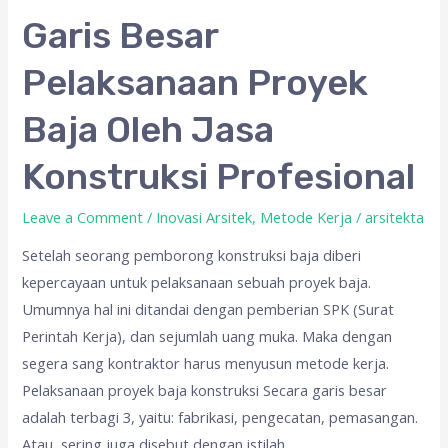
Garis
Garis Besar
Besar
Pelaksanaan Proyek
Pelaksanaan
Proyek
Baja Oleh Jasa
Baja
Oleh
Konstruksi Profesional
Jasa
Konstruksi
Leave a Comment
/
Inovasi Arsitek
,
Metode Kerja
/
arsitekta
Profesional
Setelah seorang pemborong konstruksi baja diberi
kepercayaan untuk pelaksanaan sebuah proyek baja.
Umumnya hal ini ditandai dengan pemberian SPK (Surat
Perintah Kerja), dan sejumlah uang muka. Maka dengan
segera sang kontraktor harus menyusun metode kerja.
Pelaksanaan proyek baja konstruksi Secara garis besar
adalah terbagi 3, yaitu: fabrikasi, pengecatan, pemasangan.
Atau, sering juga disebut dengan istilah