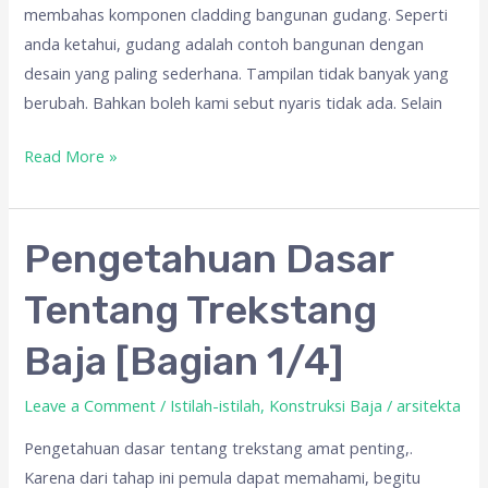
membahas komponen cladding bangunan gudang. Seperti
anda ketahui, gudang adalah contoh bangunan dengan
desain yang paling sederhana. Tampilan tidak banyak yang
berubah. Bahkan boleh kami sebut nyaris tidak ada. Selain
Read More »
Pengetahuan
Pengetahuan Dasar
Dasar
Tentang Trekstang
Tentang
Trekstang
Baja [Bagian 1/4]
Baja
[Bagian
Leave a Comment
/
Istilah-istilah
,
Konstruksi Baja
/
arsitekta
1/4]
Pengetahuan dasar tentang trekstang amat penting,.
Karena dari tahap ini pemula dapat memahami, begitu