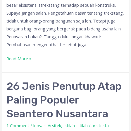
besar eksistensi strekstang terhadap sebuah konstruksi.
Supaya jangan salah. Pengetahuan dasar tentang trekstang,
tidak untuk orang-orang bangunan saja loh. Tetapi juga
berguna bagi orang yang bergerak pada bidang usaha lain.
Penasaran bukan?. Tunggu dulu. Jangan khawatir.
Pembahasan mengenai hal tersebut juga
Read More »
26
26 Jenis Penutup Atap
Jenis
Paling Populer
Penutup
Atap
Seantero Nusantara
Paling
Populer
1 Comment
/
Inovasi Arsitek
,
Istilah-istilah
/
arsitekta
Seantero