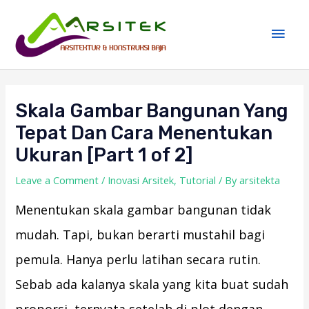
Skip
Main
to
Men
content
Post
navigation
Skala Gambar Bangunan Yang
Tepat Dan Cara Menentukan
Ukuran [Part 1 of 2]
Leave a Comment
/
Inovasi Arsitek
,
Tutorial
/ By
arsitekta
Menentukan skala gambar bangunan tidak
mudah. Tapi, bukan berarti mustahil bagi
pemula. Hanya perlu latihan secara rutin.
Sebab ada kalanya skala yang kita buat sudah