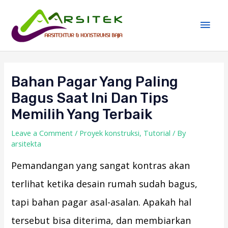
Skip
Main
to
Men
content
Post
navigation
Bahan Pagar Yang Paling
Bagus Saat Ini Dan Tips
Memilih Yang Terbaik
Leave a Comment
/
Proyek konstruksi
,
Tutorial
/ By
arsitekta
Pemandangan yang sangat kontras akan
terlihat ketika desain rumah sudah bagus,
tapi bahan pagar asal-asalan. Apakah hal
tersebut bisa diterima, dan membiarkan