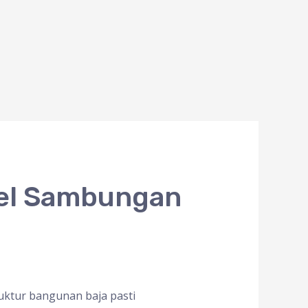
pel Sambungan
ruktur bangunan baja pasti