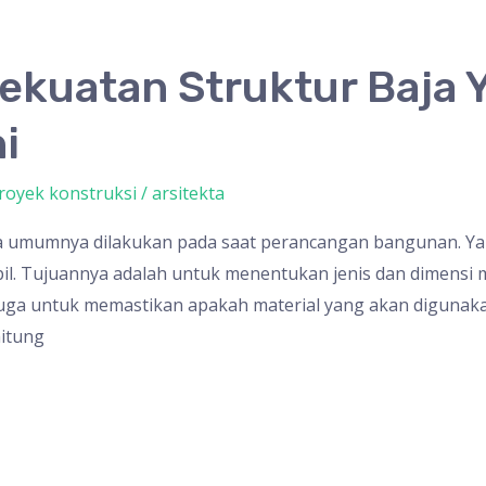
ekuatan Struktur Baja 
i
royek konstruksi
/
arsitekta
 umumnya dilakukan pada saat perancangan bangunan. Yaitu
ipil. Tujuannya adalah untuk menentukan jenis dan dimensi
ga untuk memastikan apakah material yang akan digunakan 
itung