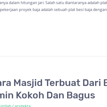
nya dalam hitungan jari. Salah satu diantaranya adalah pl
 pekerjaan proyek baja adalah sebuah plat besi baja dengan
a Masjid Terbuat Dari B
amin Kokoh Dan Bagus
-istilah
/
arsitekta