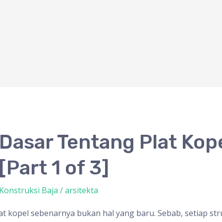
Dasar Tentang Plat Ko
[Part 1 of 3]
Konstruksi Baja
/
arsitekta
lat kopel sebenarnya bukan hal yang baru. Sebab, setiap st