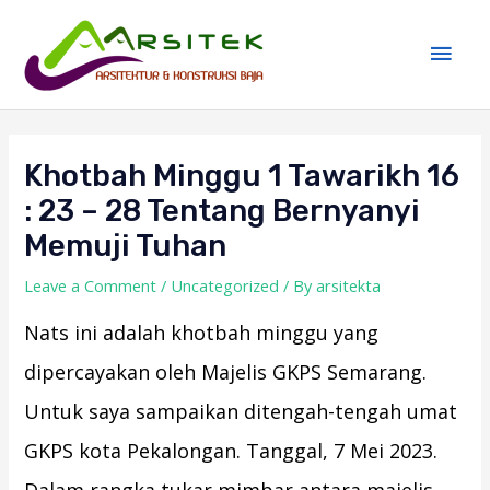
Skip
Main
to
Men
content
Post
navigation
Khotbah Minggu 1 Tawarikh 16
: 23 – 28 Tentang Bernyanyi
Memuji Tuhan
Leave a Comment
/
Uncategorized
/ By
arsitekta
Nats ini adalah khotbah minggu yang
dipercayakan oleh Majelis GKPS Semarang.
Untuk saya sampaikan ditengah-tengah umat
GKPS kota Pekalongan. Tanggal, 7 Mei 2023.