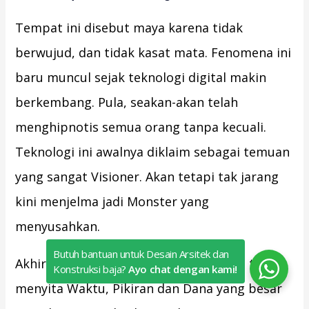
Tempat ini disebut maya karena tidak
berwujud, dan tidak kasat mata. Fenomena ini
baru muncul sejak teknologi digital makin
berkembang. Pula, seakan-akan telah
menghipnotis semua orang tanpa kecuali.
Teknologi ini awalnya diklaim sebagai temuan
yang sangat Visioner. Akan tetapi tak jarang
kini menjelma jadi Monster yang
menyusahkan.
Butuh bantuan untuk Desain Arsitek dan
Akhir-akhir ini makin disadari, internet telah
Konstruksi baja?
Ayo chat dengan kami!
menyita Waktu, Pikiran dan Dana yang besar