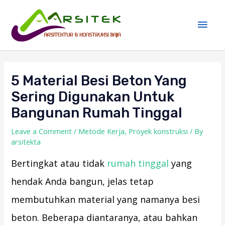
Skip
Main
to
Men
content
Post
navigation
5 Material Besi Beton Yang
Sering Digunakan Untuk
Bangunan Rumah Tinggal
Leave a Comment
/
Metode Kerja
,
Proyek konstruksi
/ By
arsitekta
Bertingkat atau tidak
rumah tinggal
yang
hendak Anda bangun, jelas tetap
membutuhkan material yang namanya besi
beton. Beberapa diantaranya, atau bahkan