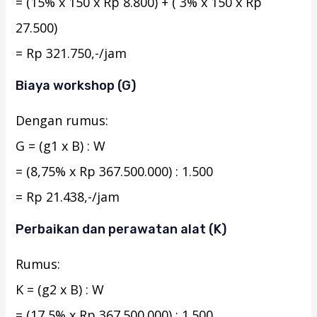
= (15% x 150 x Rp 8.800) + ( 3% x 150 x Rp
27.500)
= Rp 321.750,-/jam
Biaya workshop (G)
Dengan rumus:
G = (g1 x B) : W
= (8,75% x Rp 367.500.000) : 1.500
= Rp 21.438,-/jam
Perbaikan dan perawatan alat (K)
Rumus:
K = (g2 x B) : W
= (17,5% x Rp 367.500.000) : 1.500