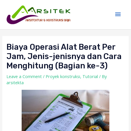
Skip
Main
to
Men
content
Post
navigation
Biaya Operasi Alat Berat Per
Jam, Jenis-jenisnya dan Cara
Menghitung (Bagian ke-3)
Leave a Comment
/
Proyek konstruksi
,
Tutorial
/ By
arsitekta