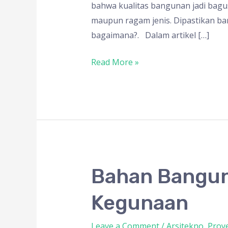
Wajib
bahwa kualitas bangunan jadi bagus.
Digunakan
maupun ragam jenis. Dipastikan ban
Untuk
bagaimana?. Dalam artikel […]
Membangun
Rumah
Read More »
Tinggal
Bahan
Bahan Bangun
Bangunan
Kegunaan
Prefabrikasi,
Ragam
Leave a Comment
/
Arsitekno
,
Proy