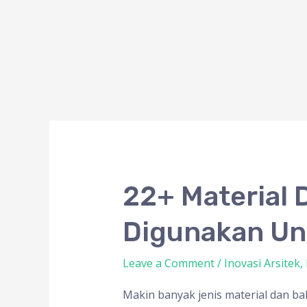
22+
22+ Material
Material
Digunakan Un
Dan
Bahan
Leave a Comment
/
Inovasi Arsitek
,
Bangunan
Yang
Makin banyak jenis material dan 