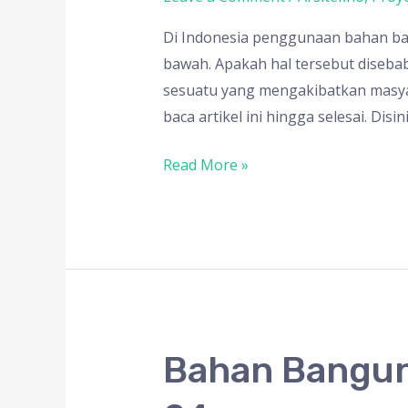
Jenis
dan
Di Indonesia penggunaan bahan ba
Kegunaan
bawah. Apakah hal tersebut diseba
sesuatu yang mengakibatkan masyar
baca artikel ini hingga selesai. Di
Read More »
Bahan
Bahan Bangun
Bangunan