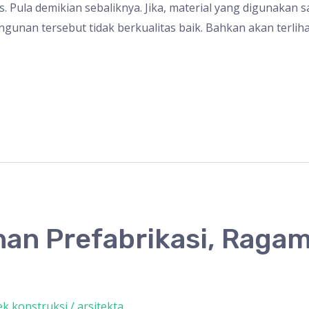
 Pula demikian sebaliknya. Jika, material yang digunakan s
gunan tersebut tidak berkualitas baik. Bahkan akan terlih
an Prefabrikasi, Ragam
ek konstruksi
/
arsitekta