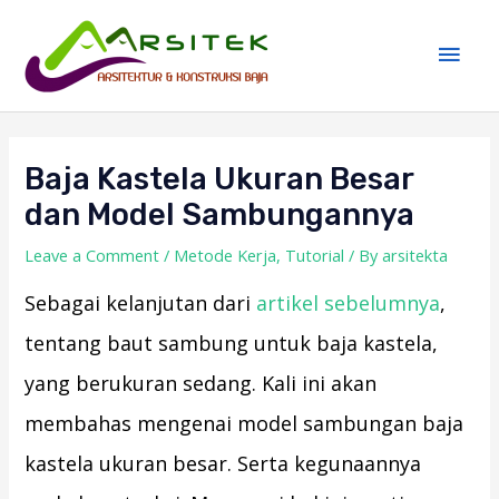
Skip
Main
to
Men
content
Post
navigation
Baja Kastela Ukuran Besar
dan Model Sambungannya
Leave a Comment
/
Metode Kerja
,
Tutorial
/ By
arsitekta
Sebagai kelanjutan dari
artikel sebelumnya
,
tentang baut sambung untuk baja kastela,
yang berukuran sedang. Kali ini akan
membahas mengenai model sambungan baja
kastela ukuran besar. Serta kegunaannya