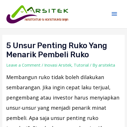
Skip
Main
to
Men
content
Post
navigation
5 Unsur Penting Ruko Yang
Menarik Pembeli Ruko
Leave a Comment
/
Inovasi Arsitek
,
Tutorial
/ By
arsitekta
Membangun ruko tidak boleh dilakukan
sembarangan. Jika ingin cepat laku terjual,
pengembang atau investor harus menyiapkan
unsur-unsur yang menjadi penarik minat
pembeli. Apa saja unsur penting ruko