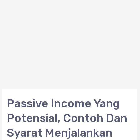
Passive
Passive Income Yang
Income
Potensial, Contoh Dan
Yang
Potensial,
Syarat Menjalankan
Contoh