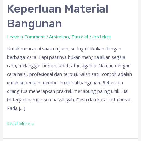
Unik
Keperluan Material
Untuk
Keperluan
Bangunan
Material
Bangunan
Leave a Comment
/
Arsitekno
,
Tutorial
/
arsitekta
Untuk mencapai suatu tujuan, sering dilakukan dengan
berbagai cara. Tapi pastinya bukan menghalalkan segala
cara, melanggar hukum, adat, atau agama. Namun dengan
cara halal, profesional dan terpuji. Salah satu contoh adalah
untuk keperluan membeli material bangunan. Beberapa
orang tua menerapkan praktek menabung paling unik. Hal
ini terjadi hampir semua wilayah. Desa dan kota-kota besar.
Pada […]
Read More »