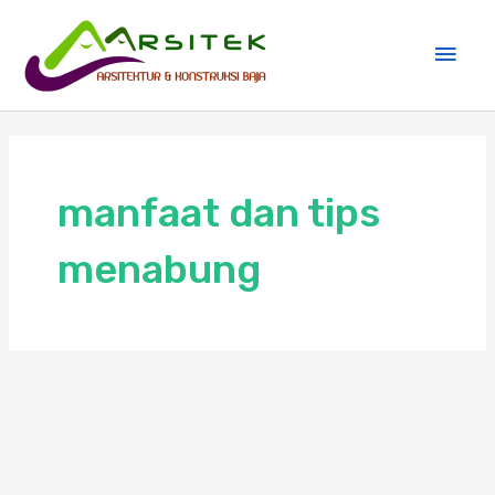
Skip
Main
to
Men
content
manfaat dan tips
menabung