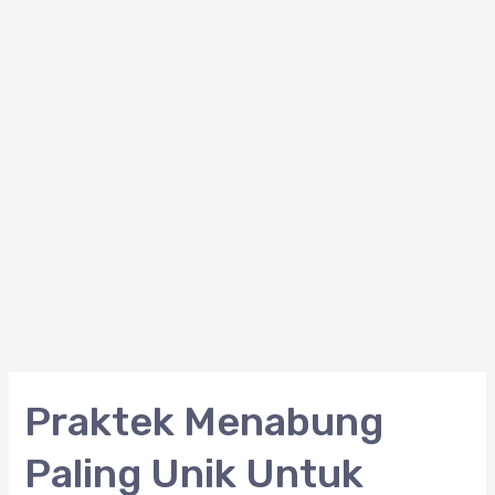
Praktek
Praktek Menabung
Menabung
Paling Unik Untuk
Paling