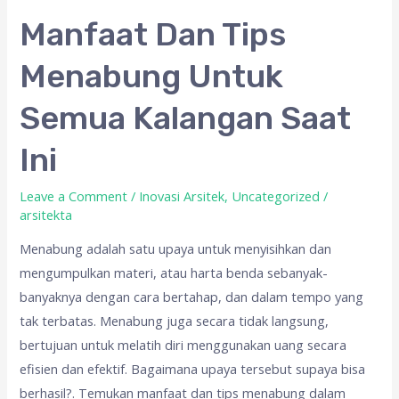
Manfaat
Manfaat Dan Tips
Dan
Menabung Untuk
Tips
Menabung
Semua Kalangan Saat
Untuk
Semua
Ini
Kalangan
Saat
Leave a Comment
/
Inovasi Arsitek
,
Uncategorized
/
arsitekta
Ini
Menabung adalah satu upaya untuk menyisihkan dan
mengumpulkan materi, atau harta benda sebanyak-
banyaknya dengan cara bertahap, dan dalam tempo yang
tak terbatas. Menabung juga secara tidak langsung,
bertujuan untuk melatih diri menggunakan uang secara
efisien dan efektif. Bagaimana upaya tersebut supaya bisa
berhasil?. Temukan manfaat dan tips menabung dalam