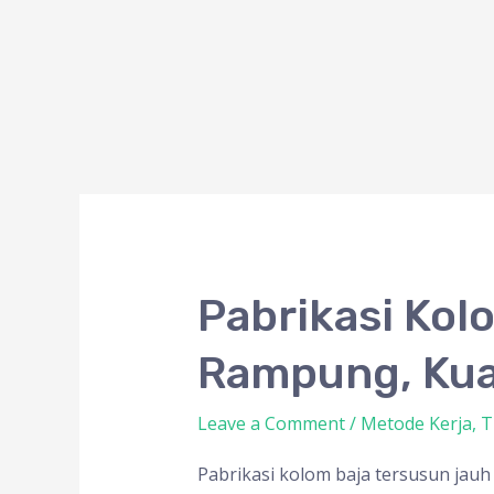
Pabrikasi
Pabrikasi Kol
Kolom
Rampung, Kuat
Baja
Tersusun
Leave a Comment
/
Metode Kerja
,
T
Begini
Lekas
Pabrikasi kolom baja tersusun jauh 