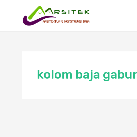
Skip
to
content
kolom baja gabu