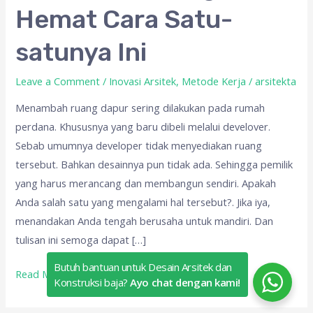
Rumah
Hemat Cara Satu-
Agar
Hemat
satunya Ini
Cara
Satu-
Leave a Comment
/
Inovasi Arsitek
,
Metode Kerja
/
arsitekta
satunya
Menambah ruang dapur sering dilakukan pada rumah
Ini
perdana. Khususnya yang baru dibeli melalui develover.
Sebab umumnya developer tidak menyediakan ruang
tersebut. Bahkan desainnya pun tidak ada. Sehingga pemilik
yang harus merancang dan membangun sendiri. Apakah
Anda salah satu yang mengalami hal tersebut?. Jika iya,
menandakan Anda tengah berusaha untuk mandiri. Dan
tulisan ini semoga dapat […]
Butuh bantuan untuk Desain Arsitek dan
Read More »
Konstruksi baja?
Ayo chat dengan kami!