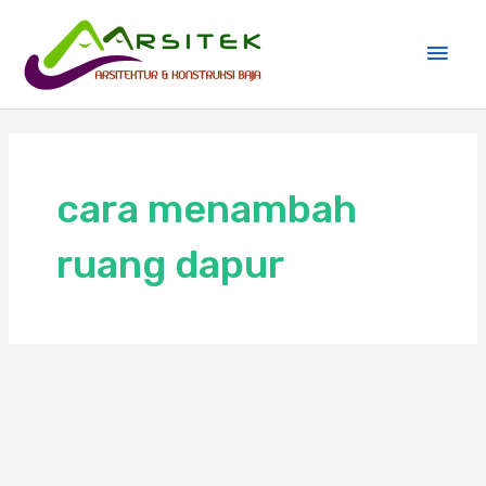
Skip
Main
to
Men
content
cara menambah
ruang dapur