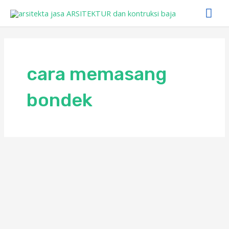
Skip
Mai
to
Me
content
cara memasang
bondek