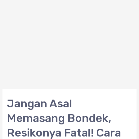
Jangan
Jangan Asal
Asal
Memasang Bondek,
Memasang
Bondek,
Resikonya Fatal! Cara
Resikonya