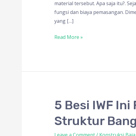
Dan
material tersebut. Apa saja itu?. S
Biaya
fungsi dan biaya pemasangan. Dimen
Pemasangan
yang […]
Read More »
5
5 Besi IWF Ini
Besi
Struktur Ban
IWF
Ini
Leave a Comment
/
Konstruksi Baja