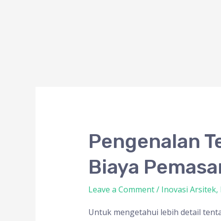
Pengenalan
Pengenalan Te
Tentang
Biaya Pemasa
Material
Baja
Leave a Comment
/
Inovasi Arsitek
,
WF
200
Untuk mengetahui lebih detail tent