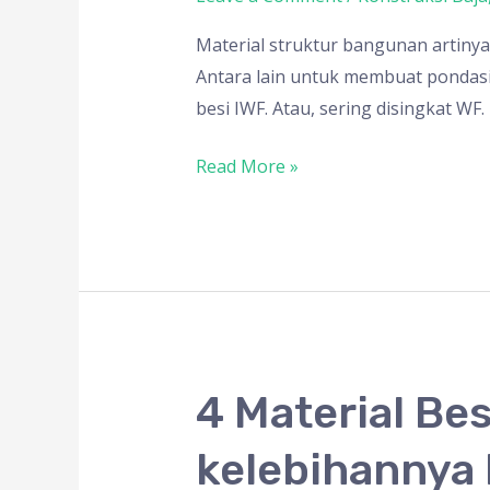
Fix
Tergolong
Material struktur bangunan artinya
Dalam
Antara lain untuk membuat pondasi,
Kategori
besi IWF. Atau, sering disingkat WF.
Material
Struktur
Read More »
Bangunan
4
4 Material Be
Material
kelebihannya
Besi