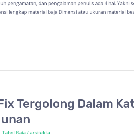
ejauh pengamatan, dan pengalaman penulis ada 4 hal. Yakni s
si lengkap material baja Dimensi atau ukuran material bes
 Fix Tergolong Dalam Ka
gunan
,
Tabel Baja
/
arsitekta