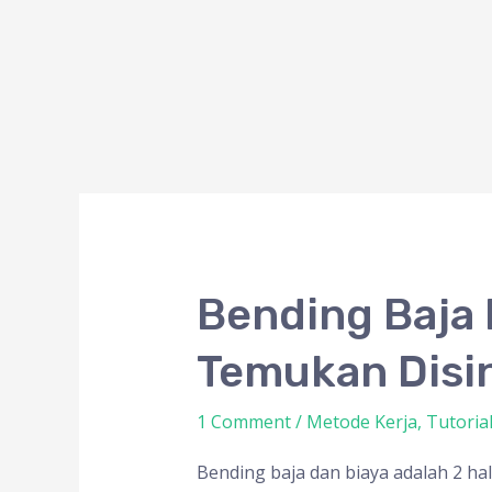
Bending
Bending Baja 
Baja
Temukan Disi
Dan
Biaya
1 Comment
/
Metode Kerja
,
Tutoria
Pelaksanaan
Terkini
Bending baja dan biaya adalah 2 ha