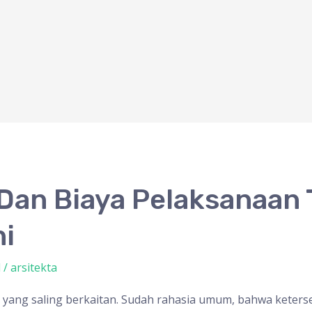
Dan Biaya Pelaksanaan 
ni
l
/
arsitekta
l yang saling berkaitan. Sudah rahasia umum, bahwa keters