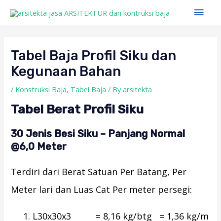
Skip
Main
to
Men
Post
content
navigation
Tabel Baja Profil Siku dan
Kegunaan Bahan
/
Konstruksi Baja
,
Tabel Baja
/ By
arsitekta
Tabel Berat Profil Siku
30 Jenis Besi Siku – Panjang Normal
@6,0 Meter
Terdiri dari Berat Satuan Per Batang, Per
Meter lari dan Luas Cat Per meter persegi:
L30x30x3 = 8,16 kg/btg = 1,36 kg/m