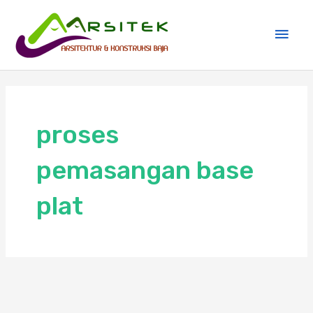
Skip
Main
to
Men
content
proses
pemasangan base
plat