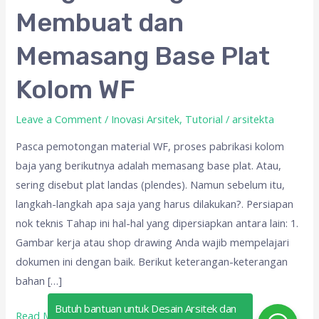
langkah
Membuat dan
Membuat
dan
Memasang Base Plat
Memasang
Base
Kolom WF
Plat
Kolom
Leave a Comment
/
Inovasi Arsitek
,
Tutorial
/
arsitekta
WF
Pasca pemotongan material WF, proses pabrikasi kolom
baja yang berikutnya adalah memasang base plat. Atau,
sering disebut plat landas (plendes). Namun sebelum itu,
langkah-langkah apa saja yang harus dilakukan?. Persiapan
nok teknis Tahap ini hal-hal yang dipersiapkan antara lain: 1.
Gambar kerja atau shop drawing Anda wajib mempelajari
dokumen ini dengan baik. Berikut keterangan-keterangan
bahan […]
Butuh bantuan untuk Desain Arsitek dan
Read More »