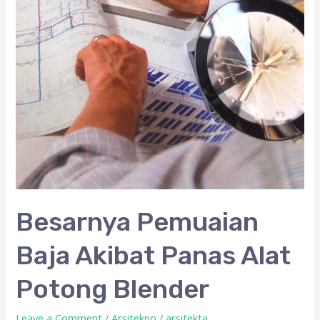
Alat
Potong
Blender
Besarnya Pemuaian
Baja Akibat Panas Alat
Potong Blender
Leave a Comment
/
Arsitekno
/
arsitekta