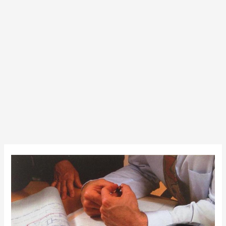
Besarnya
Pemuaian
Baja
Akibat
Panas