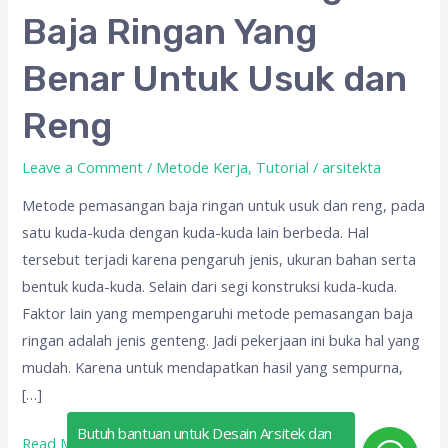
Pemasangan
Baja Ringan Yang
Baja
Ringan
Benar Untuk Usuk dan
Yang
Benar
Reng
Untuk
Usuk
Leave a Comment
/
Metode Kerja
,
Tutorial
/
arsitekta
dan
Metode pemasangan baja ringan untuk usuk dan reng, pada
Reng
satu kuda-kuda dengan kuda-kuda lain berbeda. Hal
tersebut terjadi karena pengaruh jenis, ukuran bahan serta
bentuk kuda-kuda. Selain dari segi konstruksi kuda-kuda.
Faktor lain yang mempengaruhi metode pemasangan baja
ringan adalah jenis genteng. Jadi pekerjaan ini buka hal yang
mudah. Karena untuk mendapatkan hasil yang sempurna,
[…]
Butuh bantuan untuk Desain Arsitek dan
Read More »