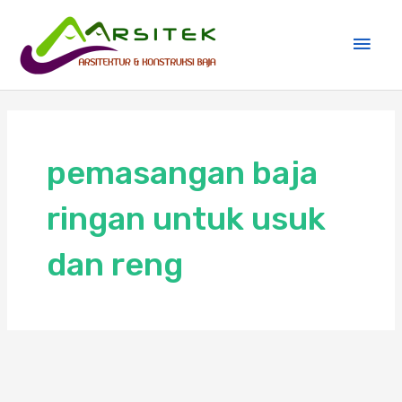
Skip
Main
to
Men
content
pemasangan baja
ringan untuk usuk
dan reng