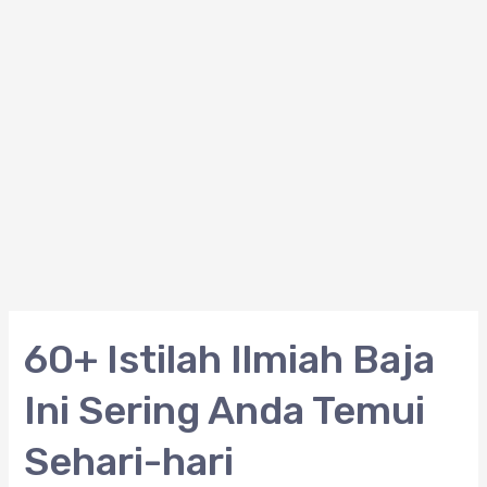
60+
60+ Istilah Ilmiah Baja
Istilah
Ini Sering Anda Temui
Ilmiah
Baja
Sehari-hari
Ini