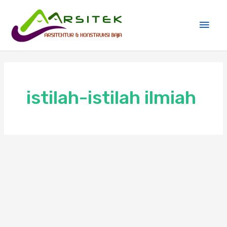
Skip
Main
to
Men
content
istilah-istilah ilmiah