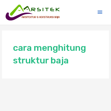
Skip
Main
to
Men
content
cara menghitung
struktur baja