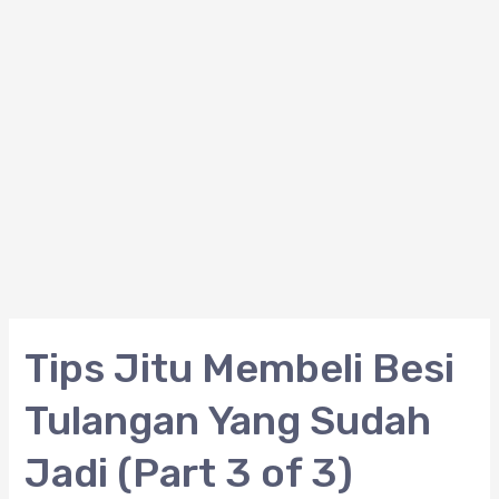
Tips
Tips Jitu Membeli Besi
Jitu
Tulangan Yang Sudah
Membeli
Besi
Jadi (Part 3 of 3)
Tulangan