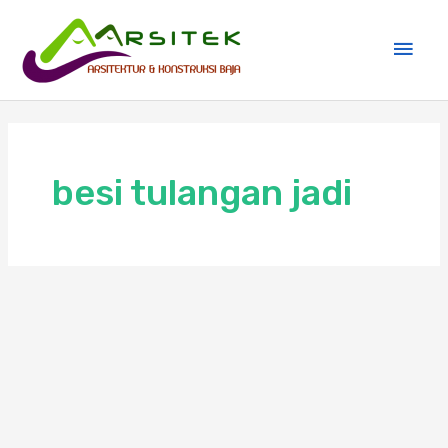
Skip
Main
to
Men
content
besi tulangan jadi