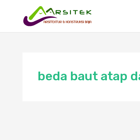
Skip
to
content
beda baut atap d